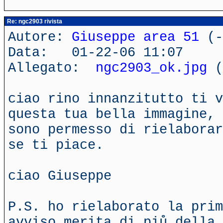
Re: ngc2903 rivista
Autore:
Giuseppe area 51
(-
Data: 01-22-06 11:07
Allegato:
ngc2903_ok.jpg
(
ciao rino innanzitutto ti v
questa tua bella immagine, 
sono permesso di rielaborar
se ti piace.
ciao Giuseppe
P.S. ho rielaborato la prim
avviso merita di piů della 