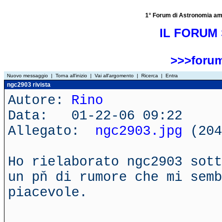
1° Forum di Astronomia amator
IL FORUM 
>>>forum
Nuovo messaggio
|
Torna all'inizio
|
Vai all'argomento
|
Ricerca
|
Entra
ngc2903 rivista
Autore:
Rino
Data: 01-22-06 09:22
Allegato:
ngc2903.jpg
(204
Ho rielaborato ngc2903 sott
un pň di rumore che mi semb
piacevole.